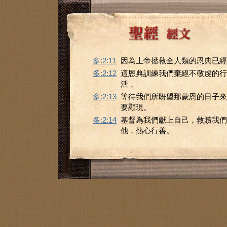
多:2:11
因為上帝拯救全人類的恩典已經
多:2:12
這恩典訓練我們棄絕不敬虔的行
活，
多:2:13
等待我們所盼望那蒙恩的日子來
要顯現。
多:2:14
基督為我們獻上自己，救贖我們
他，熱心行善。