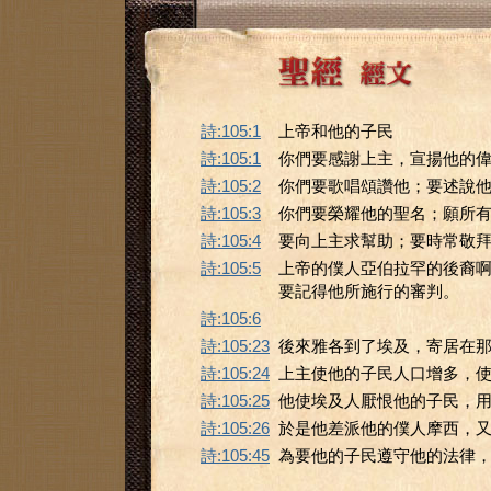
詩:105:1
上帝和他的子民
詩:105:1
你們要感謝上主，宣揚他的
詩:105:2
你們要歌唱頌讚他；要述說
詩:105:3
你們要榮耀他的聖名；願所
詩:105:4
要向上主求幫助；要時常敬
詩:105:5
上帝的僕人亞伯拉罕的後裔
要記得他所施行的審判。
詩:105:6
詩:105:23
後來雅各到了埃及，寄居在
詩:105:24
上主使他的子民人口增多，
詩:105:25
他使埃及人厭恨他的子民，
詩:105:26
於是他差派他的僕人摩西，
詩:105:45
為要他的子民遵守他的法律