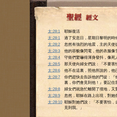
太:28:1
耶穌復活
太:28:1
過了安息日，星期日黎明的時
太:28:2
忽然有強烈的地震，主的天使
太:28:3
他的容貌像閃電，他的衣服像
太:28:4
守衛們驚嚇得渾身發抖，像死
太:28:5
那天使向婦女們說：「不要害
太:28:6
他不在這裏，照他所說的，他
太:28:7
你們趕快去告訴他的門徒：『
裏，你們會見到他！』要記住
太:28:8
婦女們就急忙離開了墳地，又
太:28:9
忽然，耶穌在路上出現，對她
太:28:10
耶穌對她們說：「不要害怕，
見到我。」