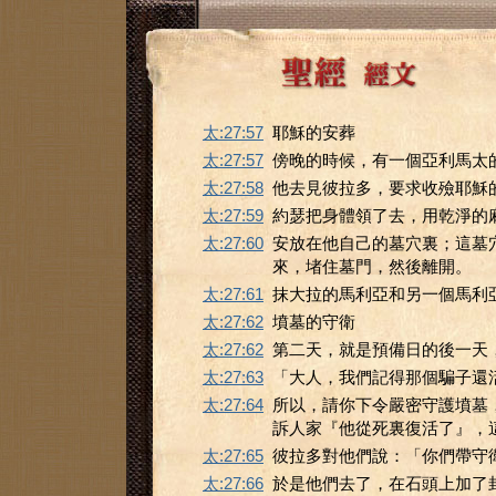
太:27:57
耶穌的安葬
太:27:57
傍晚的時候，有一個亞利馬太
太:27:58
他去見彼拉多，要求收殮耶穌
太:27:59
約瑟把身體領了去，用乾淨的
太:27:60
安放在他自己的墓穴裏；這墓
來，堵住墓門，然後離開。
太:27:61
抹大拉的馬利亞和另一個馬利
太:27:62
墳墓的守衛
太:27:62
第二天，就是預備日的後一天
太:27:63
「大人，我們記得那個騙子還
太:27:64
所以，請你下令嚴密守護墳墓
訴人家『他從死裏復活了』，
太:27:65
彼拉多對他們說：「你們帶守
太:27:66
於是他們去了，在石頭上加了