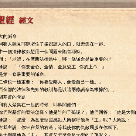
大的誡命
利賽人聽見耶穌堵住了撒都該人的口，就聚集在一起。
中一個法律教師想用一個問題來陷害耶穌。
問：「老師，在摩西法律當中，哪一條誡命是最重要的？」
穌說：「『你要全心、全情、全意愛主─你的上帝。』
是第一條最重要的誡命。
二條也一樣重要：『你要愛鄰人，像愛自己一樣。』
西全部的法律和先知的教訓都是以這兩條誡命為根據的。」
關基督的問題
利賽人聚集在一起的時候，耶穌問他們：
你們對基督的看法怎樣？他是誰的子孫呢？」他們回答：「他是大衛
穌說：「那麼，為甚麼聖靈感動大衛稱呼他為『主』呢？大衛說：
對我主說：你坐在我的右邊，等我使你的仇敵屈服在你腳下。
果大衛稱他為『主』，基督又怎麼會是大衛的子孫呢？」