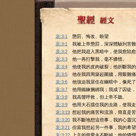
哀:3:1
懲罰、悔改、盼望
哀:3:1
我被上帝懲罰，深深體驗到苦難
哀:3:2
他把我趕入黑暗中，使我愈陷愈
哀:3:3
他一再打擊我，毫不憐惜。
哀:3:4
他使我的皮肉破裂；他折斷我的
哀:3:5
他在我四周築起圍牆，用艱難痛
哀:3:6
他強迫我居住在幽暗中，像死了
哀:3:7
他用鐵鍊捆綁我；我成了囚徒，
哀:3:8
我高聲呼救，但上帝不聽。
哀:3:9
他用大石擋住我的去路，使我走
哀:3:19
想起我的痛苦和流浪，簡直是苦
哀:3:20
我不斷地想這些事，我的心靈沉
哀:3:21
但當我想起另一件事，我的希望
哀:3:22
上主的慈愛永不斷絕；他的憐憫