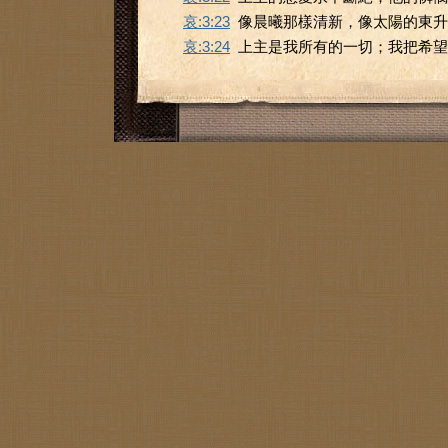
哀:3:23
像晨曦那樣清新，像太陽的東升
哀:3:24
上主是我所有的一切；我把希望