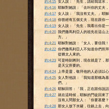
約:4:15
女人說：「先生，請給我這水，
約:4:16
耶穌對她說：「去叫你的丈夫，
約:4:17
女人說：「我沒有丈夫。」耶穌
約:4:18
你曾經有五個丈夫，現在跟你一
約:4:19
女人說：「先生，我看出你是一
約:4:20
我們撒馬利亞人的祖先在這山上
方。」
約:4:21
耶穌對她說：「女人，要信我！
約:4:22
你們撒馬利亞人不知道你們所拜
從猶太人來的。
約:4:23
可是時刻將到，現在就是了，那
是天父所要的。
約:4:24
上帝是靈，敬拜他的人必須以心
約:4:25
女人對他說：「我知道那稱為基
們。」
約:4:26
耶穌回答：「我，正在跟你說話
約:4:27
就在這時候，耶穌的門徒回來了
沒有人問那女人：「你要甚麼？
約:4:28
那女人放下水罐，往鎮上去，向