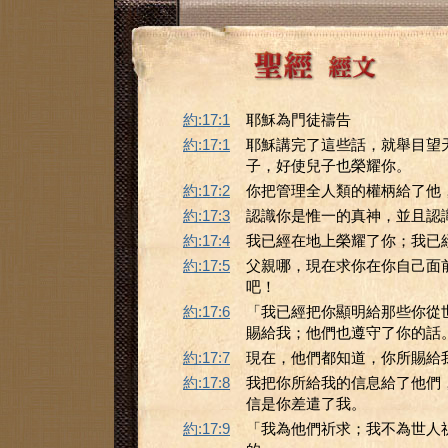
約:17:1
耶穌為門徒禱告
約:17:1
耶穌講完了這些話，就舉目望
子，好使兒子也榮耀你。
約:17:2
你把管理全人類的權柄給了他
約:17:3
認識你是惟一的真神，並且認
約:17:4
我已經在地上榮耀了你；我已
約:17:5
父親哪，現在求你在你自己面
吧！
約:17:6
「我已經把你顯明給那些你從
賜給我；他們也遵守了你的話
約:17:7
現在，他們都知道，你所賜給
約:17:8
我把你所給我的信息給了他們
信是你差遣了我。
約:17:9
「我為他們祈求；我不為世人