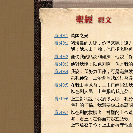
賽:49:1
萬國之光
賽:49:1
諸海島的人哪，你們來聽！遠方
我；我未出母胎，他已指名呼喚
賽:49:2
他使我的話銳利如劍；他親手保
賽:49:3
他對我說：以色列啊，你是我的
賽:49:4
我說：我努力工作，可是毫無效
為我伸冤；上帝會照我的行為獎
賽:49:5
在我出生以前，上主已經指派我
以色列人民。上主賜給我光榮；
賽:49:6
上主對我說：我的僕人哪，我給
色列的子孫。我還要你成為萬國
賽:49:7
以色列的救贖者、神聖的上帝這
哪，君王將在你面前起立致敬，
上帝選召了你；上主必持守他自