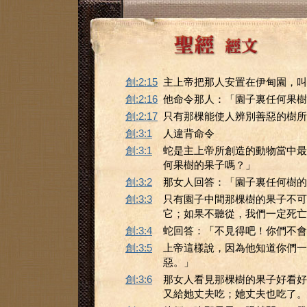
創:2:15
主上帝把那人安置在伊甸園，叫
創:2:16
他命令那人：「園子裏任何果樹
創:2:17
只有那棵能使人辨別善惡的樹所
創:3:1
人違背命令
創:3:1
蛇是主上帝所創造的動物當中最
何果樹的果子嗎？」
創:3:2
那女人回答：「園子裏任何樹的
創:3:3
只有園子中間那棵樹的果子不可
它；如果不聽從，我們一定死亡
創:3:4
蛇回答：「不見得吧！你們不會
創:3:5
上帝這樣說，因為他知道你們一
惡。」
創:3:6
那女人看見那棵樹的果子好看好
又給她丈夫吃；她丈夫也吃了。