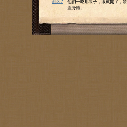
創:3:7
他們一吃那果子，眼就開了，發
蓋身體。