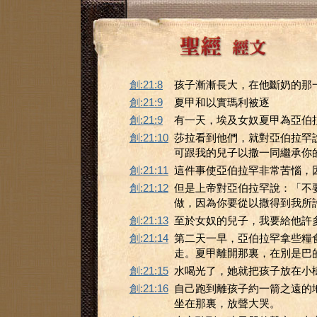
創:21:8
孩子漸漸長大，在他斷奶的那
創:21:9
夏甲和以實瑪利被逐
創:21:9
有一天，埃及女奴夏甲為亞伯
創:21:10
莎拉看到他們，就對亞伯拉罕
可跟我的兒子以撒一同繼承你
創:21:11
這件事使亞伯拉罕非常苦惱，
創:21:12
但是上帝對亞伯拉罕說：「不
做，因為你要從以撒得到我所
創:21:13
至於女奴的兒子，我要給他許
創:21:14
第二天一早，亞伯拉罕拿些糧
走。夏甲離開那裏，在別是巴
創:21:15
水喝光了，她就把孩子放在小
創:21:16
自己跑到離孩子約一箭之遠的
坐在那裏，放聲大哭。