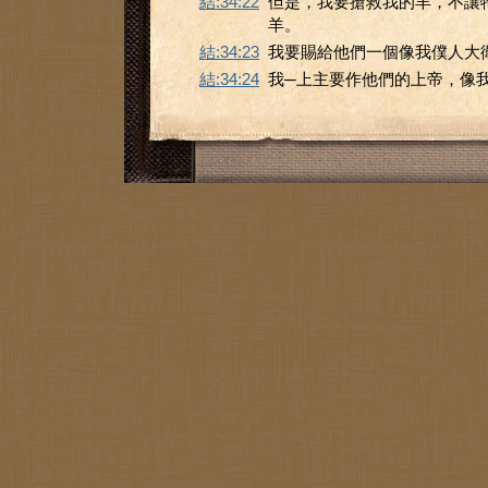
結:34:22
但是，我要搶救我的羊，不讓
羊。
結:34:23
我要賜給他們一個像我僕人大
結:34:24
我─上主要作他們的上帝，像