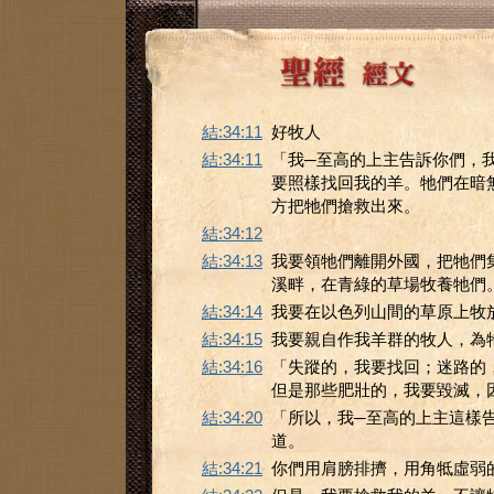
結:34:11
好牧人
結:34:11
「我─至高的上主告訴你們，
要照樣找回我的羊。牠們在暗
方把牠們搶救出來。
結:34:12
結:34:13
我要領牠們離開外國，把牠們
溪畔，在青綠的草場牧養牠們
結:34:14
我要在以色列山間的草原上牧
結:34:15
我要親自作我羊群的牧人，為
結:34:16
「失蹤的，我要找回；迷路的
但是那些肥壯的，我要毀滅，
結:34:20
「所以，我─至高的上主這樣
道。
結:34:21
你們用肩膀排擠，用角牴虛弱