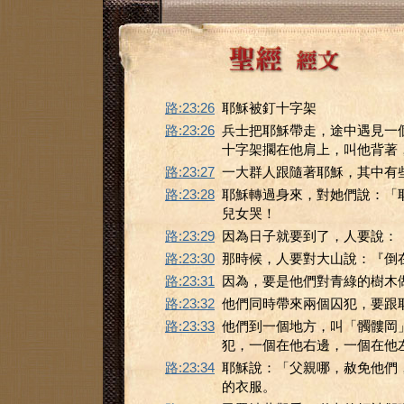
路:23:26
耶穌被釘十字架
路:23:26
兵士把耶穌帶走，途中遇見一
十字架擱在他肩上，叫他背著
路:23:27
一大群人跟隨著耶穌，其中有
路:23:28
耶穌轉過身來，對她們說：「
兒女哭！
路:23:29
因為日子就要到了，人要說：
路:23:30
那時候，人要對大山說：『倒
路:23:31
因為，要是他們對青綠的樹木
路:23:32
他們同時帶來兩個囚犯，要跟
路:23:33
他們到一個地方，叫「髑髏岡
犯，一個在他右邊，一個在他左
路:23:34
耶穌說：「父親哪，赦免他們
的衣服。