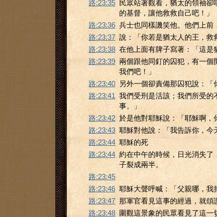
路:23:35
民眾站著觀看，猶太的領袖卻
的基督，讓他救救自己吧！」
路:23:36
兵士也同樣譏笑他。他們上前
路:23:37
說：「你若是猶太人的王，救
路:23:38
在他上面有牌子寫著：「這是
路:23:39
兩個跟他同釘的囚犯，有一個
我們吧！」
路:23:40
另外一個卻責備那囚犯說：「
路:23:41
我們受刑是活該；我們所受的
事。」
路:23:42
於是他對耶穌說：「耶穌啊，
路:23:43
耶穌對他說：「我告訴你，今
路:23:44
耶穌的死
路:23:44
約在中午的時候，日光消失了
子裂成兩半。
路:23:45
路:23:46
耶穌大聲呼喊：「父親哪，我
路:23:47
那軍官看見這事的經過，就頌
路:23:48
圍觀這景象的民眾看見了這一