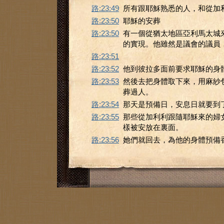
路:23:49
所有跟耶穌熟悉的人，和從加
路:23:50
耶穌的安葬
路:23:50
有一個從猶太地區亞利馬太城
的實現。他雖然是議會的議員
路:23:51
路:23:52
他到彼拉多面前要求耶穌的身
路:23:53
然後去把身體取下來，用麻紗
葬過人。
路:23:54
那天是預備日，安息日就要到
路:23:55
那些從加利利跟隨耶穌來的婦
樣被安放在裏面。
路:23:56
她們就回去，為他的身體預備