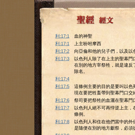
利:17:1
血的神聖
利:17:1
上主吩咐摩西
利:17:2
向亞倫和他的兒子們，以及以
利:17:3
以色列人除了在上主的聖幕門
在別的地方宰祭牲，就是違反
除名。
利:17:4
利:17:5
這條例主要的目的是要叫以色
現在要把牲畜帶到聖幕門口交
利:17:6
祭司要把祭牲的血灑在聖幕門
利:17:7
以色列人絕不可再悖逆上主，
條例。
利:17:8
以色列人和住在他們當中的外
是隨便在別的地方獻祭，必須