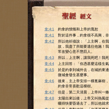
拿:4:1
約拿的憤慨和上帝的寬恕
拿:4:1
對於這件事，約拿很不高興，非
拿:4:2
所以他祈禱說：「上主啊，在我
故，我盡了所能要逃往他施！我
常改變心意不懲罰人。
拿:4:3
所以，上主啊，讓我死吧！我死
拿:4:4
上主回答：「你憑甚麼這樣生氣
拿:4:5
於是約拿到城外去，在城的東邊
微城會發生甚麼事。
拿:4:6
後來，主上帝安排一棵蓖麻樹，
約拿非常喜歡這棵樹。
拿:4:7
但是，第二天清晨，上帝叫一條
拿:4:8
太陽出來以後，上帝又叫熱風從
曬得快要昏過去了，所以他就求