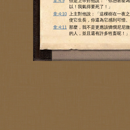
拿:4:9
但是上帝對他說：「你憑甚麼為
以！我氣得要死了！」
拿:4:10
上主對他說：「這棵樹在一夜之
使它生長，你還為它感到可惜。
拿:4:11
那麼，我不是更應該憐憫尼尼微
的人，並且還有許多牲畜呢！」