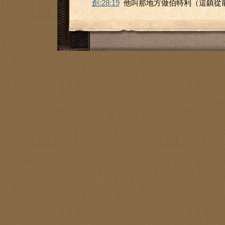
創:28:19
他叫那地方做伯特利（這鎮從