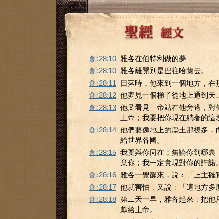
創:28:10
雅各在伯特利做的夢
創:28:10
雅各離開別是巴往哈蘭去。
創:28:11
日落時，他來到一個地方，在
創:28:12
他夢見一個梯子從地上通到天
創:28:13
他又看見上帝站在他旁邊，對
上帝；我要把你現在躺著的這
創:28:14
他們要像地上的塵土那樣多，
給世界各國。
創:28:15
我要與你同在；無論你到哪裏
棄你；我一定實現對你的許諾
創:28:16
雅各一覺醒來，說：「上主確
創:28:17
他就害怕，又說：「這地方多
創:28:18
第二天一早，雅各起來，把他
獻給上帝。