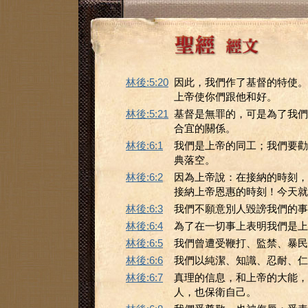
林後:5:20
因此，我們作了基督的特使。
上帝使你們跟他和好。
林後:5:21
基督是無罪的，可是為了我們
合宜的關係。
林後:6:1
我們是上帝的同工；我們要勸
典落空。
林後:6:2
因為上帝說：在接納的時刻，
接納上帝恩惠的時刻！今天就
林後:6:3
我們不願意別人毀謗我們的事
林後:6:4
為了在一切事上表明我們是上
林後:6:5
我們曾遭受鞭打、監禁、暴民
林後:6:6
我們以純潔、知識、忍耐、仁
林後:6:7
真理的信息，和上帝的大能，
人，也保衛自己。