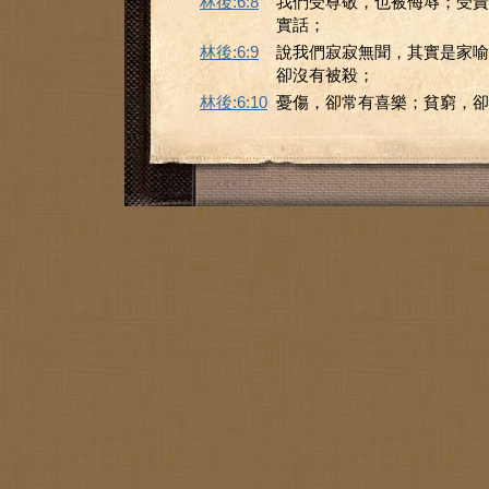
林後:6:8
我們受尊敬，也被侮辱；受責
實話；
林後:6:9
說我們寂寂無聞，其實是家喻
卻沒有被殺；
林後:6:10
憂傷，卻常有喜樂；貧窮，卻