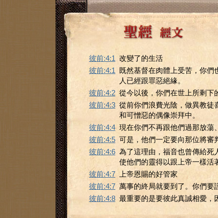
彼前:4:1
改變了的生活
彼前:4:1
既然基督在肉體上受苦，你們
人已經跟罪惡絕緣。
彼前:4:2
從今以後，你們在世上所剩下
彼前:4:3
從前你們浪費光陰，做異教徒
和可憎惡的偶像崇拜中。
彼前:4:4
現在你們不再跟他們過那放蕩
彼前:4:5
可是，他們一定要向那位將審
彼前:4:6
為了這理由，福音也曾傳給死
使他們的靈得以跟上帝一樣活
彼前:4:7
上帝恩賜的好管家
彼前:4:7
萬事的終局就要到了。你們要
彼前:4:8
最重要的是要彼此真誠相愛，