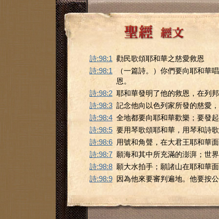
詩:98:1
勸民歌頌耶和華之慈愛救恩
詩:98:1
（一篇詩。）你們要向耶和華唱
恩。
詩:98:2
耶和華發明了他的救恩，在列邦
詩:98:3
記念他向以色列家所發的慈愛，
詩:98:4
全地都要向耶和華歡樂；要發起
詩:98:5
要用琴歌頌耶和華，用琴和詩歌
詩:98:6
用號和角聲，在大君王耶和華面
詩:98:7
願海和其中所充滿的澎湃；世界
詩:98:8
願大水拍手；願諸山在耶和華面
詩:98:9
因為他來要審判遍地。他要按公