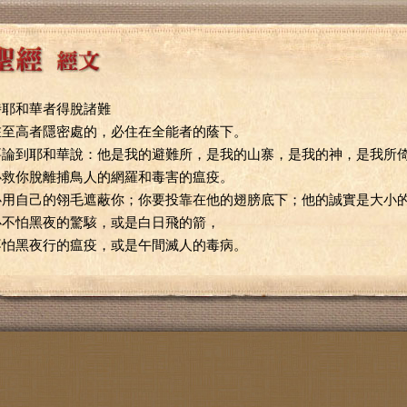
恃耶和華者得脫諸難
在至高者隱密處的，必住在全能者的蔭下。
要論到耶和華說：他是我的避難所，是我的山寨，是我的神，是我所
必救你脫離捕鳥人的網羅和毒害的瘟疫。
必用自己的翎毛遮蔽你；你要投靠在他的翅膀底下；他的誠實是大小
必不怕黑夜的驚駭，或是白日飛的箭，
不怕黑夜行的瘟疫，或是午間滅人的毒病。