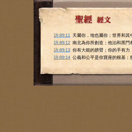
詩:89:11
天屬你，地也屬你；世界和其
詩:89:12
南北為你所創造；他泊和黑門
詩:89:13
你有大能的膀臂；你的手有力
詩:89:14
公義和公平是你寶座的根基；