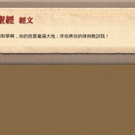
耶和華啊，你的慈愛遍滿大地；求你將你的律例教訓我！