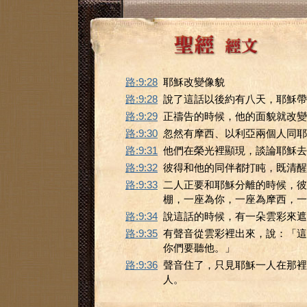
路:9:28
耶穌改變像貌
路:9:28
說了這話以後約有八天，耶穌帶
路:9:29
正禱告的時候，他的面貌就改變
路:9:30
忽然有摩西、以利亞兩個人同耶
路:9:31
他們在榮光裡顯現，談論耶穌去
路:9:32
彼得和他的同伴都打盹，既清醒
路:9:33
二人正要和耶穌分離的時候，彼
棚，一座為你，一座為摩西，一
路:9:34
說這話的時候，有一朵雲彩來遮
路:9:35
有聲音從雲彩裡出來，說：「這
你們要聽他。」
路:9:36
聲音住了，只見耶穌一人在那裡
人。