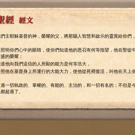
我們主耶穌基督的神，榮耀的父，將那賜人智慧和啟示的靈賞給你們
，
且照明你們心中的眼睛，使你們知道他的恩召有何等指望，他在聖徒
豐盛的榮耀；
知道他向我們這信的人所顯的能力是何等浩大，
是照他在基督身上所運行的大能大力，使他從死裡復活，叫他在天上
，
超過一切執政的、掌權的、有能的、主治的，和一切有名的；不但是
也都超過了。