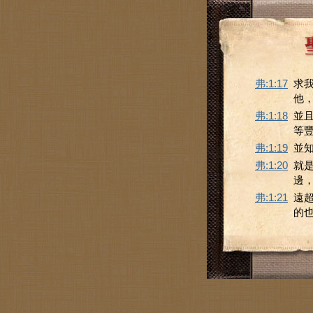
弗:1:17
求
他
弗:1:18
並
等
弗:1:19
並
弗:1:20
就
邊
弗:1:21
遠
的